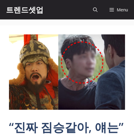
컨
트렌드셋업
Menu
텐
츠
로
건
너
뛰
기
“진짜 짐승같아, 얘는”