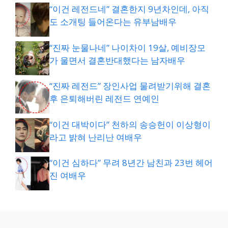
“이건 레전드네” 결혼한지 9년차인데, 아직
도 소개팅 들어온다는 유부남배우
“진짜 눈물나네” 나이차이 19살, 예비장모
가 울면서 결혼반대했다는 남자배우
“진짜 레전드” 장인사업 물려받기위해 결혼
후 은퇴해버린 레전드 연예인
“이건 대박이다” 천하의 송승헌이 이상형이
라고 밝혀 난리난 여배우
“이건 심하다” 무려 8년간 남친과 23번 헤어
진 여배우