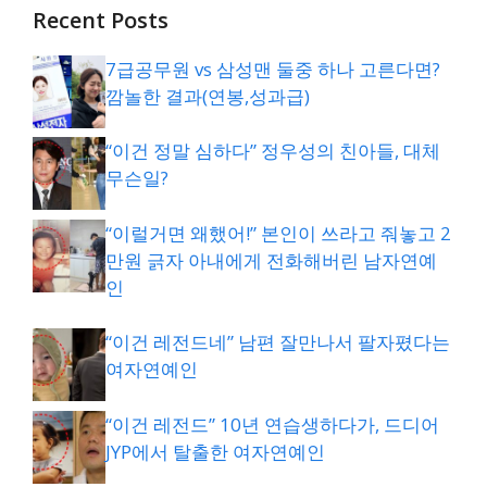
Recent Posts
7급공무원 vs 삼성맨 둘중 하나 고른다면?
깜놀한 결과(연봉,성과급)
“이건 정말 심하다” 정우성의 친아들, 대체
무슨일?
“이럴거면 왜했어!” 본인이 쓰라고 줘놓고 2
만원 긁자 아내에게 전화해버린 남자연예
인
“이건 레전드네” 남편 잘만나서 팔자폈다는
여자연예인
“이건 레전드” 10년 연습생하다가, 드디어
JYP에서 탈출한 여자연예인