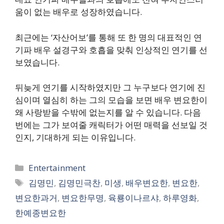
움이 없는 배우로 성장하였습니다.
최근에는 ‘자산어보’를 통해 또 한 명의 대표적인 연
기파 배우 설경구와 호흡을 맞춰 인상적인 연기를 선
보였습니다.
뒤늦게 연기를 시작하였지만 그 누구보다 연기에 진
심이며 열심히 하는 그의 모습을 보면 배우 변요한이
왜 사랑받을 수밖에 없는지를 알 수 있습니다. 다음
번에는 그가 보여줄 캐릭터가 어떤 매력을 선보일 것
인지, 기대하게 되는 이유입니다.
카
Entertainment
테
태
김명민
,
김명민극찬
,
미생
,
배우변요한
,
변요한
,
고
그
변요한과거
,
변요한무명
,
육룡이나르샤
,
하루영화
,
리
한예종변요한