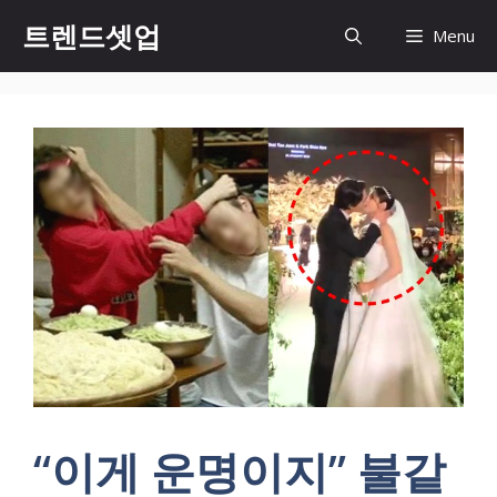
컨
트렌드셋업
Menu
텐
츠
로
건
너
뛰
기
“이게 운명이지” 불같