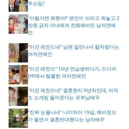
무슨일?
“이럴거면 왜했어!” 본인이 쓰라고 줘놓고 2
만원 긁자 아내에게 전화해버린 남자연예
인
“이건 레전드네” 남편 잘만나서 팔자폈다는
여자연예인
“이건 레전드” 10년 연습생하다가, 드디어
JYP에서 탈출한 여자연예인
“이건 레전드네” 결혼한지 9년차인데, 아직
도 소개팅 들어온다는 유부남배우
“진짜 눈물나네” 나이차이 19살, 예비장모
가 울면서 결혼반대했다는 남자배우