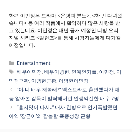
한편 이민정은 드라마 <운명과 분노>, <한 번 다녀왔
습니다> 등 여러 작품에서 활약하며 많은 사랑을 받
고 있는데요. 이민정은 내년 공개 예정인 티빙 오리
지널 시리즈 <빌런즈>를 통해 시청자들에게 다가갈
예정입니다.
카
Entertainment
테
태
배우이민정
,
배우이병헌
,
연예인커플
,
이민정
,
이
고
그
민정근황
,
이병헌근황
,
이병헌이민정
리
“야 너 배우 해볼래?” 엑스트라로 출연했다가 재
능 알아본 감독이 발탁해버린 인생역전한 배우 7명
“홍시맛이 나서..” 대사 한방으로 인기폭발했던
아역 ‘장금이’의 깜놀할 폭풍성장 근황