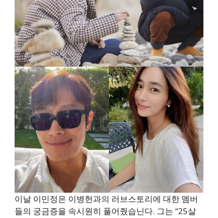
이날 이민정은 이병헌과의 러브스토리에 대한 멤버
들의 궁금증을 속시원히 풀어줬습닌다. 그는 “25살