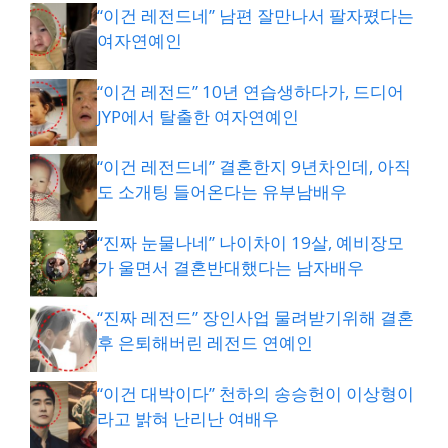
“이건 레전드네” 남편 잘만나서 팔자폈다는
여자연예인
“이건 레전드” 10년 연습생하다가, 드디어
JYP에서 탈출한 여자연예인
“이건 레전드네” 결혼한지 9년차인데, 아직
도 소개팅 들어온다는 유부남배우
“진짜 눈물나네” 나이차이 19살, 예비장모
가 울면서 결혼반대했다는 남자배우
“진짜 레전드” 장인사업 물려받기위해 결혼
후 은퇴해버린 레전드 연예인
“이건 대박이다” 천하의 송승헌이 이상형이
라고 밝혀 난리난 여배우