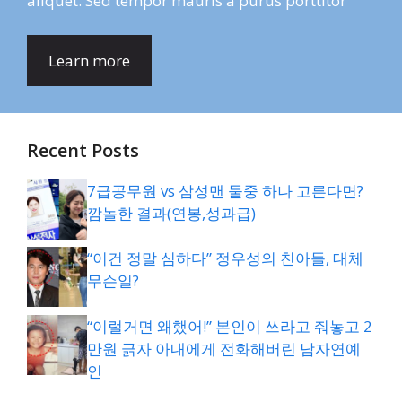
aliquet. Sed tempor mauris a purus porttitor
Learn more
Recent Posts
7급공무원 vs 삼성맨 둘중 하나 고른다면?
깜놀한 결과(연봉,성과급)
“이건 정말 심하다” 정우성의 친아들, 대체
무슨일?
“이럴거면 왜했어!” 본인이 쓰라고 줘놓고 2
만원 긁자 아내에게 전화해버린 남자연예
인