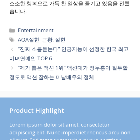
소소한 행복으로 가득 찬 일상을 즐기고 있음을 전했
습니다.
카
Entertainment
테
태
AOA설현
,
근황
,
설현
고
그
“진짜 소름돋는다” 인공지능이 선정한 한국 최고
리
미녀연예인 TOP.6
“제가 뽑은 액션 1위” 액션대가 정두홍이 질투할
정도로 액션 잘하는 미남배우의 정체
Product Highlight
Lorem ipsum dolor sit amet, consectetur
adipiscing elit. Nunc imperdiet rhoncus arcu non