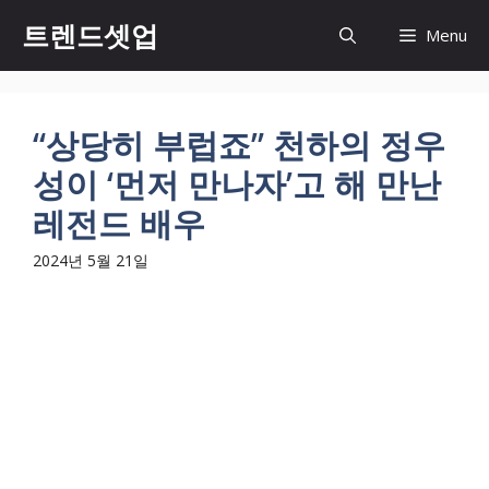
컨
트렌드셋업
Menu
텐
츠
로
건
“상당히 부럽죠” 천하의 정우
너
성이 ‘먼저 만나자’고 해 만난
뛰
기
레전드 배우
2024년 5월 21일