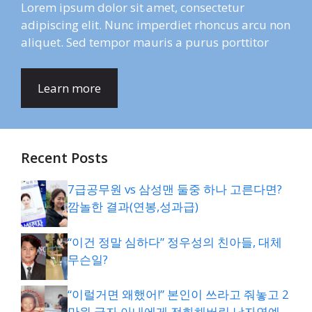
Lorem ipsum dolor sit amet, consectetur
adipiscing elit. Nunc imperdiet rhoncus arcu non
aliquet. Sed tempor mauris a purus porttitor
Learn more
Recent Posts
7급공무원 vs 삼성맨 둘중 하나 고른다면?
깜놀한 결과(연봉,성과급)
“이건 정말 심하다” 정우성의 친아들, 대체
무슨일?
“이럴거면 왜했어!” 본인이 쓰라고 줘놓고 2
만원 긁자 아내에게 전화해버린 남자연예