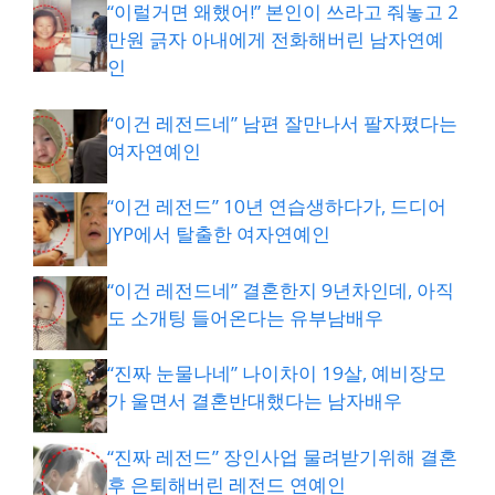
“이럴거면 왜했어!” 본인이 쓰라고 줘놓고 2
만원 긁자 아내에게 전화해버린 남자연예
인
“이건 레전드네” 남편 잘만나서 팔자폈다는
여자연예인
“이건 레전드” 10년 연습생하다가, 드디어
JYP에서 탈출한 여자연예인
“이건 레전드네” 결혼한지 9년차인데, 아직
도 소개팅 들어온다는 유부남배우
“진짜 눈물나네” 나이차이 19살, 예비장모
가 울면서 결혼반대했다는 남자배우
“진짜 레전드” 장인사업 물려받기위해 결혼
후 은퇴해버린 레전드 연예인