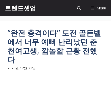
컨
트렌드셋업
Menu
텐
츠
로
건
“완전 충격이다” 도전 골든벨
너
에서 너무 예뻐 난리났던 춘
뛰
기
천여고생, 깜놀할 근황 전했
다
2023년 12월 23일