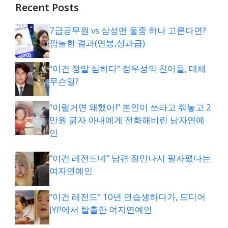
Recent Posts
7급공무원 vs 삼성맨 둘중 하나 고른다면?
깜놀한 결과(연봉,성과급)
“이건 정말 심하다” 정우성의 친아들, 대체
무슨일?
“이럴거면 왜했어!” 본인이 쓰라고 줘놓고 2
만원 긁자 아내에게 전화해버린 남자연예
인
“이건 레전드네” 남편 잘만나서 팔자폈다는
여자연예인
“이건 레전드” 10년 연습생하다가, 드디어
JYP에서 탈출한 여자연예인