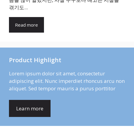
겪기도...
Read more
Product Highlight
Lorem ipsum dolor sit amet, consectetur
adipiscing elit. Nunc imperdiet rhoncus arcu non
aliquet. Sed tempor mauris a purus porttitor
Learn more