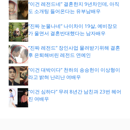
“이건 레전드네” 결혼한지 9년차인데, 아직
도 소개팅 들어온다는 유부남배우
“진짜 눈물나네” 나이차이 19살, 예비장모
가 울면서 결혼반대했다는 남자배우
“진짜 레전드” 장인사업 물려받기위해 결혼
후 은퇴해버린 레전드 연예인
“이건 대박이다” 천하의 송승헌이 이상형이
라고 밝혀 난리난 여배우
“이건 심하다” 무려 8년간 남친과 23번 헤어
진 여배우