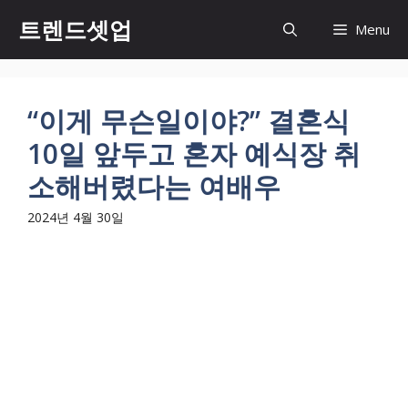
컨
트렌드셋업
Menu
텐
츠
로
건
“이게 무슨일이야?” 결혼식
너
10일 앞두고 혼자 예식장 취
뛰
기
소해버렸다는 여배우
2024년 4월 30일