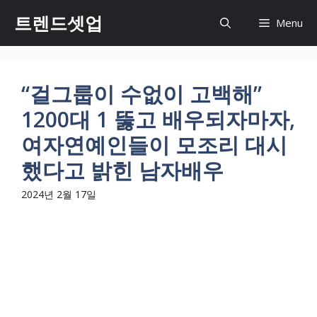
컨
트렌드셋업
Menu
텐
츠
로
건
“걸그룹이 수없이 고백해”
너
1200대 1 뚫고 배우되자마자,
뛰
기
여자연예인들이 모조리 대시
했다고 밝힌 남자배우
2024년 2월 17일