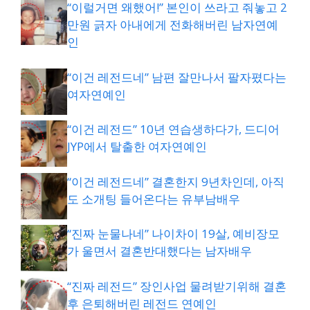
“이럴거면 왜했어!” 본인이 쓰라고 줘놓고 2
만원 긁자 아내에게 전화해버린 남자연예
인
“이건 레전드네” 남편 잘만나서 팔자폈다는
여자연예인
“이건 레전드” 10년 연습생하다가, 드디어
JYP에서 탈출한 여자연예인
“이건 레전드네” 결혼한지 9년차인데, 아직
도 소개팅 들어온다는 유부남배우
“진짜 눈물나네” 나이차이 19살, 예비장모
가 울면서 결혼반대했다는 남자배우
“진짜 레전드” 장인사업 물려받기위해 결혼
후 은퇴해버린 레전드 연예인