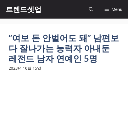
컨
트렌드셋업
Menu
텐
츠
로
건
“여보 돈 안벌어도 돼” 남편보
너
다 잘나가는 능력자 아내둔
뛰
기
레전드 남자 연예인 5명
2023년 10월 15일