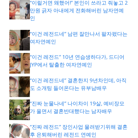
“이럴거면 왜했어!” 본인이 쓰라고 줘놓고 2
만원 긁자 아내에게 전화해버린 남자연예
인
“이건 레전드네” 남편 잘만나서 팔자폈다는
여자연예인
“이건 레전드” 10년 연습생하다가, 드디어
JYP에서 탈출한 여자연예인
“이건 레전드네” 결혼한지 9년차인데, 아직
도 소개팅 들어온다는 유부남배우
“진짜 눈물나네” 나이차이 19살, 예비장모
가 울면서 결혼반대했다는 남자배우
“진짜 레전드” 장인사업 물려받기위해 결혼
후 은퇴해버린 레전드 연예인