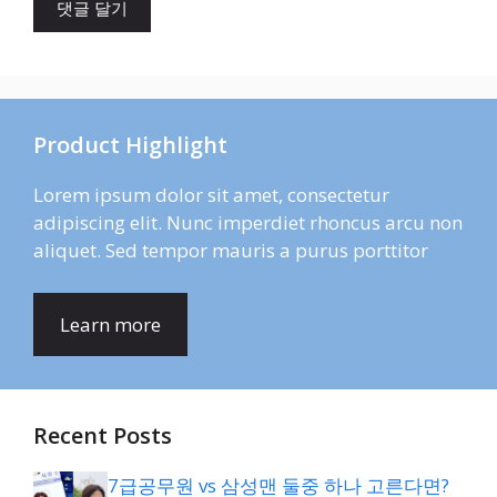
Product Highlight
Lorem ipsum dolor sit amet, consectetur
adipiscing elit. Nunc imperdiet rhoncus arcu non
aliquet. Sed tempor mauris a purus porttitor
Learn more
Recent Posts
7급공무원 vs 삼성맨 둘중 하나 고른다면?