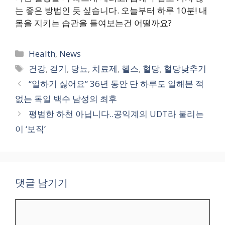
는 좋은 방법인 듯 싶습니다. 오늘부터 하루 10분! 내
몸을 지키는 습관을 들여보는건 어떨까요?
카
Health
,
News
테
태
건강
,
걷기
,
당뇨
,
치료제
,
헬스
,
혈당
,
혈당낮추기
고
그
“일하기 싫어요” 36년 동안 단 하루도 일해본 적
리
없는 독일 백수 남성의 최후
평범한 하천 아닙니다..공익계의 UDT라 불리는
이 ‘보직’
댓글 남기기
댓
글