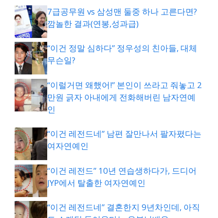
7급공무원 vs 삼성맨 둘중 하나 고른다면?
깜놀한 결과(연봉,성과급)
“이건 정말 심하다” 정우성의 친아들, 대체
무슨일?
“이럴거면 왜했어!” 본인이 쓰라고 줘놓고 2
만원 긁자 아내에게 전화해버린 남자연예
인
“이건 레전드네” 남편 잘만나서 팔자폈다는
여자연예인
“이건 레전드” 10년 연습생하다가, 드디어
JYP에서 탈출한 여자연예인
“이건 레전드네” 결혼한지 9년차인데, 아직