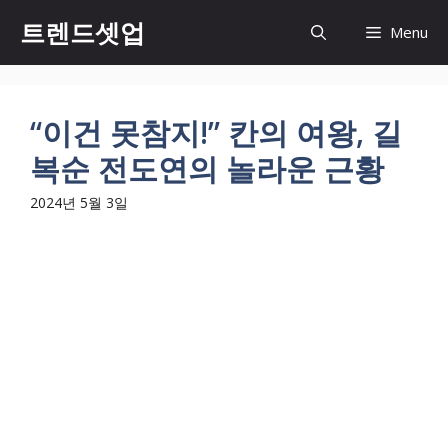
컨
트렌드셋업
Menu
텐
츠
로
건
“이건 못참지!” 칸의 여왕, 길
너
복순 전도연의 놀라운 근황
뛰
기
2024년 5월 3일