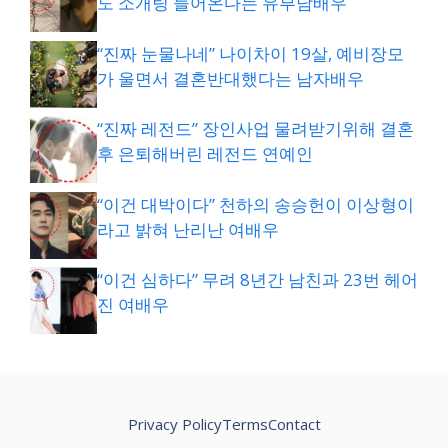
도 소개팅 들어온다는 유부남배우
“진짜 눈물나네” 나이차이 19살, 예비장모
가 울면서 결혼반대했다는 남자배우
“진짜 레전드” 장인사업 물려받기위해 결혼
후 은퇴해버린 레전드 연예인
“이건 대박이다” 천하의 송승헌이 이상형이
라고 밝혀 난리난 여배우
“이건 심하다” 무려 8년간 남친과 23번 헤어
진 여배우
Privacy Policy
Terms
Contact