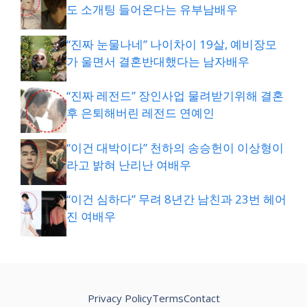
도 소개팅 들어온다는 유부남배우
“진짜 눈물나네” 나이차이 19살, 예비장모
가 울면서 결혼반대했다는 남자배우
“진짜 레전드” 장인사업 물려받기위해 결혼
후 은퇴해버린 레전드 연예인
“이건 대박이다” 천하의 송승헌이 이상형이
라고 밝혀 난리난 여배우
“이건 심하다” 무려 8년간 남친과 23번 헤어
진 여배우
Privacy Policy
Terms
Contact