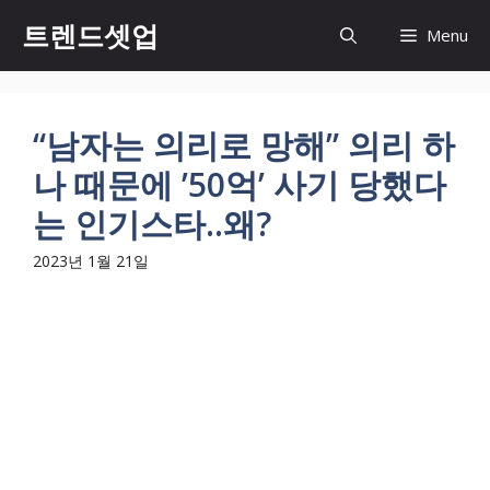
컨
트렌드셋업
Menu
텐
츠
로
건
“남자는 의리로 망해” 의리 하
너
나 때문에 ’50억’ 사기 당했다
뛰
기
는 인기스타..왜?
2023년 1월 21일