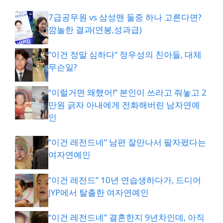
7급공무원 vs 삼성맨 둘중 하나 고른다면?
깜놀한 결과(연봉,성과급)
“이건 정말 심하다” 정우성의 친아들, 대체
무슨일?
“이럴거면 왜했어!” 본인이 쓰라고 줘놓고 2
만원 긁자 아내에게 전화해버린 남자연예
인
“이건 레전드네” 남편 잘만나서 팔자폈다는
여자연예인
“이건 레전드” 10년 연습생하다가, 드디어
JYP에서 탈출한 여자연예인
“이건 레전드네” 결혼한지 9년차인데, 아직