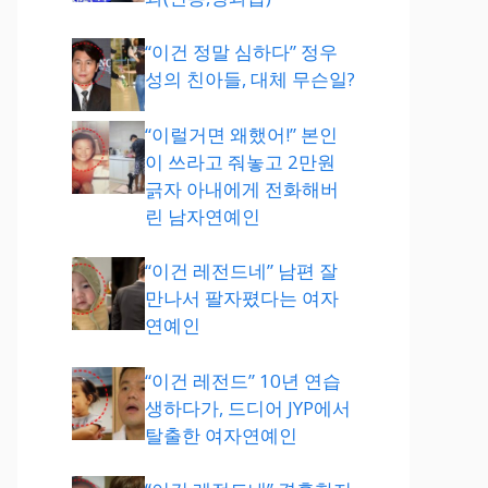
“이건 정말 심하다” 정우
성의 친아들, 대체 무슨일?
“이럴거면 왜했어!” 본인
이 쓰라고 줘놓고 2만원
긁자 아내에게 전화해버
린 남자연예인
“이건 레전드네” 남편 잘
만나서 팔자폈다는 여자
연예인
“이건 레전드” 10년 연습
생하다가, 드디어 JYP에서
탈출한 여자연예인