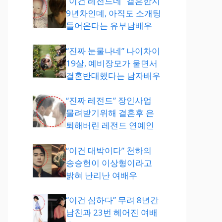
“이건 레전드네” 결혼한지
9년차인데, 아직도 소개팅
들어온다는 유부남배우
“진짜 눈물나네” 나이차이
19살, 예비장모가 울면서
결혼반대했다는 남자배우
“진짜 레전드” 장인사업
물려받기위해 결혼후 은
퇴해버린 레전드 연예인
“이건 대박이다” 천하의
송승헌이 이상형이라고
밝혀 난리난 여배우
“이건 심하다” 무려 8년간
남친과 23번 헤어진 여배