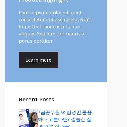
Lorem ipsum dolor sit amet,
consectetur adipiscing elit. Nunc
imperdiet rhoncus arcu non
aliquet. Sed tempor mauris a
purus porttitor
Learn more
Recent Posts
7급공무원 vs 삼성맨 둘중
하나 고른다면? 깜놀한 결
과(연봉,성과급)