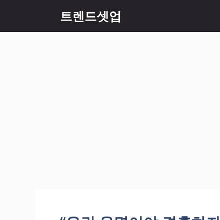
컨
트렌드셋업
텐
츠
로
건
너
뛰
기