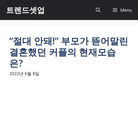
컨
트렌드셋업
Menu
텐
츠
로
건
“절대 안돼!” 부모가 뜯어말린
너
결혼했던 커플의 현재모습
뛰
기
은?
2022년 6월 8일