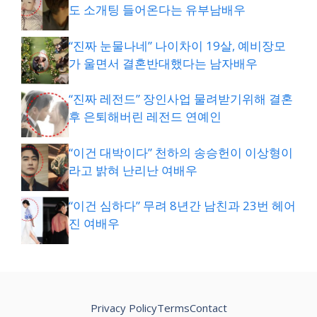
도 소개팅 들어온다는 유부남배우
“진짜 눈물나네” 나이차이 19살, 예비장모
가 울면서 결혼반대했다는 남자배우
“진짜 레전드” 장인사업 물려받기위해 결혼
후 은퇴해버린 레전드 연예인
“이건 대박이다” 천하의 송승헌이 이상형이
라고 밝혀 난리난 여배우
“이건 심하다” 무려 8년간 남친과 23번 헤어
진 여배우
Privacy Policy
Terms
Contact