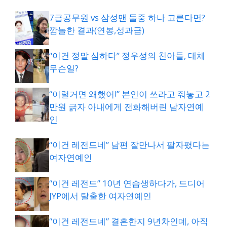
7급공무원 vs 삼성맨 둘중 하나 고른다면?
깜놀한 결과(연봉,성과급)
“이건 정말 심하다” 정우성의 친아들, 대체
무슨일?
“이럴거면 왜했어!” 본인이 쓰라고 줘놓고 2
만원 긁자 아내에게 전화해버린 남자연예
인
“이건 레전드네” 남편 잘만나서 팔자폈다는
여자연예인
“이건 레전드” 10년 연습생하다가, 드디어
JYP에서 탈출한 여자연예인
“이건 레전드네” 결혼한지 9년차인데, 아직