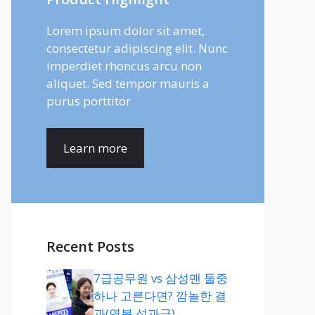
Lorem ipsum dolor sit amet,
consectetur adipiscing elit. Nunc
imperdiet rhoncus arcu non
aliquet. Sed tempor mauris a
purus porttitor
Learn more
Recent Posts
7급공무원 vs 삼성맨 둘중
하나 고른다면? 깜놀한 결
과(연봉,성과급)