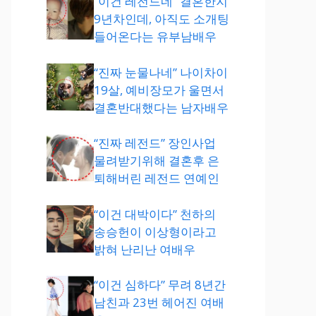
“이건 레전드네” 결혼한지
9년차인데, 아직도 소개팅
들어온다는 유부남배우
“진짜 눈물나네” 나이차이
19살, 예비장모가 울면서
결혼반대했다는 남자배우
“진짜 레전드” 장인사업
물려받기위해 결혼후 은
퇴해버린 레전드 연예인
“이건 대박이다” 천하의
송승헌이 이상형이라고
밝혀 난리난 여배우
“이건 심하다” 무려 8년간
남친과 23번 헤어진 여배