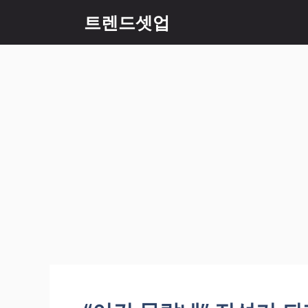
컨
트렌드셋업
텐
츠
로
건
너
뛰
기