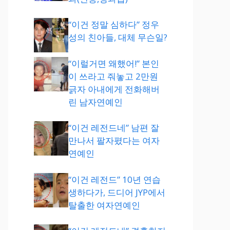
“이건 정말 심하다” 정우
성의 친아들, 대체 무슨일?
“이럴거면 왜했어!” 본인
이 쓰라고 줘놓고 2만원
긁자 아내에게 전화해버
린 남자연예인
“이건 레전드네” 남편 잘
만나서 팔자폈다는 여자
연예인
“이건 레전드” 10년 연습
생하다가, 드디어 JYP에서
탈출한 여자연예인