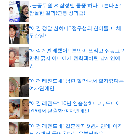
7급공무원 vs 삼성맨 둘중 하나 고른다면?
깜놀한 결과(연봉,성과급)
“이건 정말 심하다” 정우성의 친아들, 대체
무슨일?
“이럴거면 왜했어!” 본인이 쓰라고 줘놓고 2
만원 긁자 아내에게 전화해버린 남자연예
인
“이건 레전드네” 남편 잘만나서 팔자폈다는
여자연예인
“이건 레전드” 10년 연습생하다가, 드디어
JYP에서 탈출한 여자연예인
“이건 레전드네” 결혼한지 9년차인데, 아직
도 소개팅 들어온다는 유부남배우