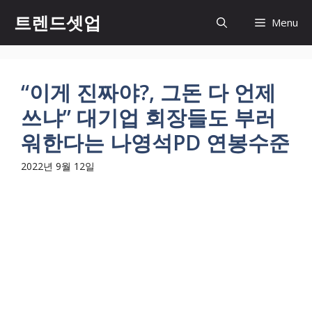
컨
트렌드셋업
Menu
텐
츠
로
건
“이게 진짜야?, 그돈 다 언제
너
쓰냐” 대기업 회장들도 부러
뛰
기
워한다는 나영석PD 연봉수준
2022년 9월 12일