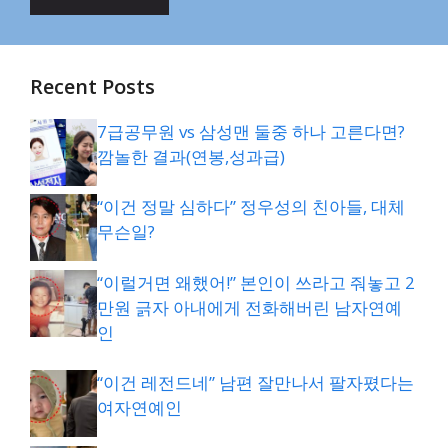
Recent Posts
7급공무원 vs 삼성맨 둘중 하나 고른다면?
깜놀한 결과(연봉,성과급)
“이건 정말 심하다” 정우성의 친아들, 대체
무슨일?
“이럴거면 왜했어!” 본인이 쓰라고 줘놓고 2
만원 긁자 아내에게 전화해버린 남자연예
인
“이건 레전드네” 남편 잘만나서 팔자폈다는
여자연예인