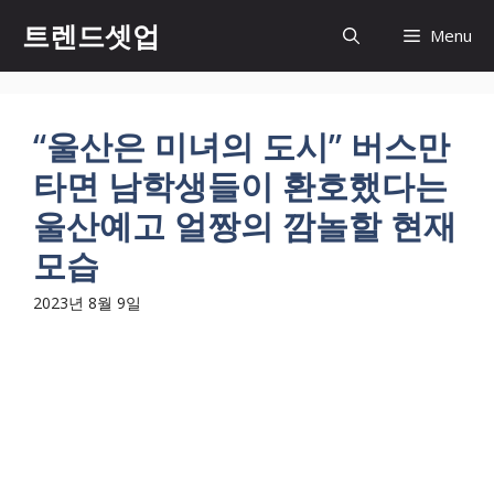
컨
트렌드셋업
Menu
텐
츠
로
건
“울산은 미녀의 도시” 버스만
너
타면 남학생들이 환호했다는
뛰
기
울산예고 얼짱의 깜놀할 현재
모습
2023년 8월 9일