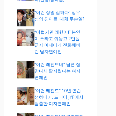
“이건 정말 심하다” 정우
성의 친아들, 대체 무슨일?
“이럴거면 왜했어!” 본인
이 쓰라고 줘놓고 2만원
긁자 아내에게 전화해버
린 남자연예인
“이건 레전드네” 남편 잘
만나서 팔자폈다는 여자
연예인
“이건 레전드” 10년 연습
생하다가, 드디어 JYP에서
탈출한 여자연예인