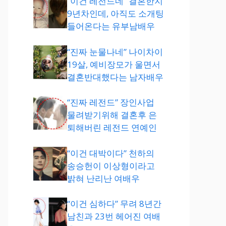
“이건 레전드네” 결혼한지
9년차인데, 아직도 소개팅
들어온다는 유부남배우
“진짜 눈물나네” 나이차이
19살, 예비장모가 울면서
결혼반대했다는 남자배우
“진짜 레전드” 장인사업
물려받기위해 결혼후 은
퇴해버린 레전드 연예인
“이건 대박이다” 천하의
송승헌이 이상형이라고
밝혀 난리난 여배우
“이건 심하다” 무려 8년간
남친과 23번 헤어진 여배