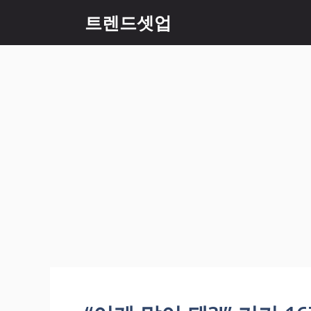
컨
트렌드셋업
텐
츠
로
건
너
뛰
기