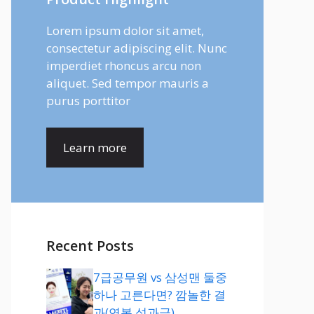
Lorem ipsum dolor sit amet,
consectetur adipiscing elit. Nunc
imperdiet rhoncus arcu non
aliquet. Sed tempor mauris a
purus porttitor
Learn more
Recent Posts
7급공무원 vs 삼성맨 둘중
하나 고른다면? 깜놀한 결
과(연봉,성과급)