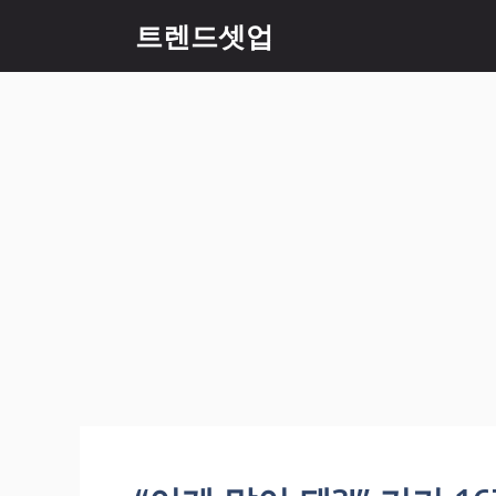
컨
트렌드셋업
텐
츠
로
건
너
뛰
기