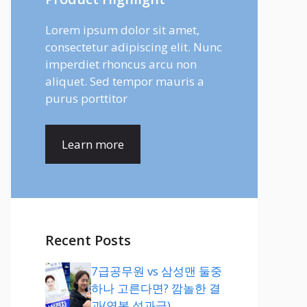
Lorem ipsum dolor sit amet,
consectetur adipiscing elit. Nunc
imperdiet rhoncus arcu non
aliquet. Sed tempor mauris a
purus porttitor
Learn more
Recent Posts
7급공무원 vs 삼성맨 둘중
하나 고른다면? 깜놀한 결
과(연봉,성과급)