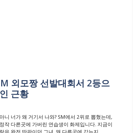
 SM 외모짱 선발대회서 2등으
인 근황
아니 너가 왜 거기서 나와? SM에서 2위로 뽑혔는데,
정작 다른곳에 가버린 연습생이 화제입니다. 지금이
랑은 완전 딴판이던 그녀, 왜 다른곳에 갔는지,...