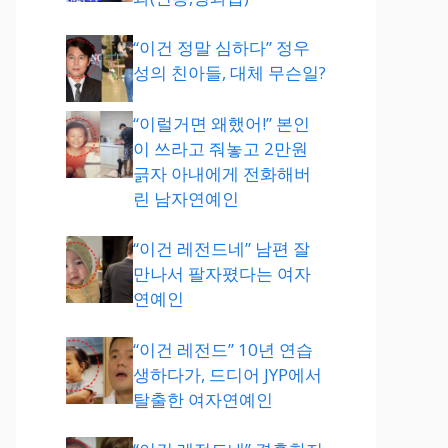
“이건 정말 심하다” 정우
성의 친아들, 대체 무슨일?
“이럴거면 왜했어!” 본인
이 쓰라고 줘놓고 2만원
긁자 아내에게 전화해버
린 남자연예인
“이건 레전드네” 남편 잘
만나서 팔자폈다는 여자
연예인
“이건 레전드” 10년 연습
생하다가, 드디어 JYP에서
탈출한 여자연예인