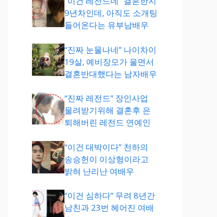
“이건 레전드네” 결혼한지
9년차인데, 아직도 소개팅
들어온다는 유부남배우
“진짜 눈물나네” 나이차이
19살, 예비장모가 울면서
결혼반대했다는 남자배우
“진짜 레전드” 장인사업
물려받기위해 결혼후 은
퇴해버린 레전드 연예인
“이건 대박이다” 천하의
송승헌이 이상형이라고
밝혀 난리난 여배우
“이건 심하다” 무려 8년간
남친과 23번 헤어진 여배