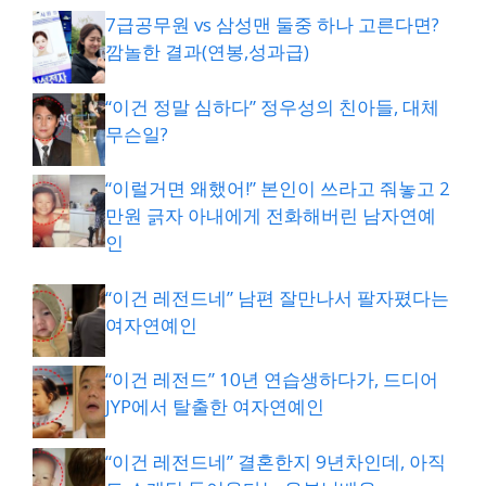
7급공무원 vs 삼성맨 둘중 하나 고른다면?
깜놀한 결과(연봉,성과급)
“이건 정말 심하다” 정우성의 친아들, 대체
무슨일?
“이럴거면 왜했어!” 본인이 쓰라고 줘놓고 2
만원 긁자 아내에게 전화해버린 남자연예
인
“이건 레전드네” 남편 잘만나서 팔자폈다는
여자연예인
“이건 레전드” 10년 연습생하다가, 드디어
JYP에서 탈출한 여자연예인
“이건 레전드네” 결혼한지 9년차인데, 아직