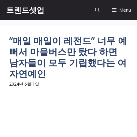
컨
트렌드셋업
Menu
텐
츠
로
건
“매일 매일이 레전드” 너무 예
너
뻐서 마을버스만 탔다 하면
뛰
기
남자들이 모두 기립했다는 여
자연예인
2024년 6월 1일