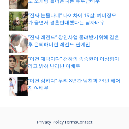
도 소개팅 들어온다는 유부남배우
“진짜 눈물나네” 나이차이 19살, 예비장모
가 울면서 결혼반대했다는 남자배우
“진짜 레전드” 장인사업 물려받기위해 결혼
후 은퇴해버린 레전드 연예인
“이건 대박이다” 천하의 송승헌이 이상형이
라고 밝혀 난리난 여배우
“이건 심하다” 무려 8년간 남친과 23번 헤어
진 여배우
Privacy Policy
Terms
Contact