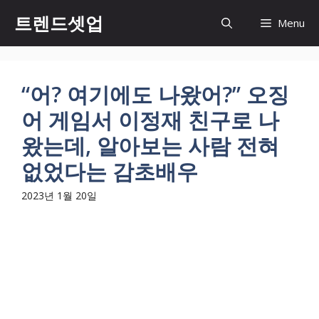
컨
트렌드셋업
Menu
텐
츠
로
건
“어? 여기에도 나왔어?” 오징
너
어 게임서 이정재 친구로 나
뛰
기
왔는데, 알아보는 사람 전혀
없었다는 감초배우
2023년 1월 20일