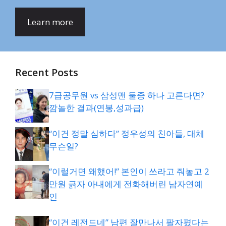
Learn more
Recent Posts
7급공무원 vs 삼성맨 둘중 하나 고른다면?
깜놀한 결과(연봉,성과급)
“이건 정말 심하다” 정우성의 친아들, 대체
무슨일?
“이럴거면 왜했어!” 본인이 쓰라고 줘놓고 2
만원 긁자 아내에게 전화해버린 남자연예
인
“이건 레전드네” 남편 잘만나서 팔자폈다는