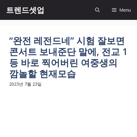
컨
트렌드셋업
Menu
텐
츠
로
건
“완전 레전드네” 시험 잘보면
너
콘서트 보내준단 말에, 전교 1
뛰
기
등 바로 찍어버린 여중생의
깜놀할 현재모습
2023년 7월 23일