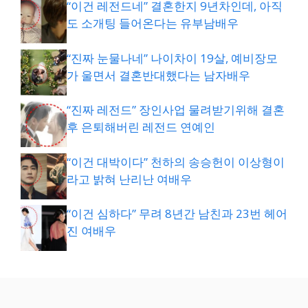
“이건 레전드네” 결혼한지 9년차인데, 아직
도 소개팅 들어온다는 유부남배우
“진짜 눈물나네” 나이차이 19살, 예비장모
가 울면서 결혼반대했다는 남자배우
“진짜 레전드” 장인사업 물려받기위해 결혼
후 은퇴해버린 레전드 연예인
“이건 대박이다” 천하의 송승헌이 이상형이
라고 밝혀 난리난 여배우
“이건 심하다” 무려 8년간 남친과 23번 헤어
진 여배우