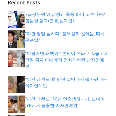
Recent Posts
7급공무원 vs 삼성맨 둘중 하나 고른다면?
깜놀한 결과(연봉,성과급)
“이건 정말 심하다” 정우성의 친아들, 대체
무슨일?
“이럴거면 왜했어!” 본인이 쓰라고 줘놓고 2
만원 긁자 아내에게 전화해버린 남자연예
인
“이건 레전드네” 남편 잘만나서 팔자폈다는
여자연예인
“이건 레전드” 10년 연습생하다가, 드디어
JYP에서 탈출한 여자연예인